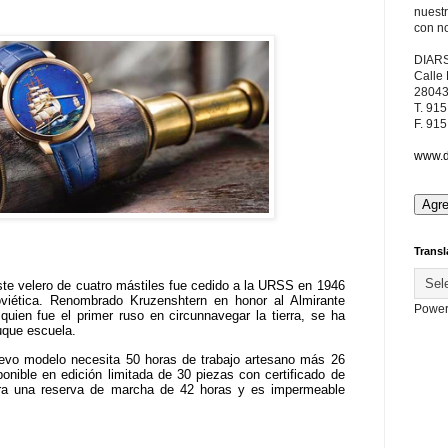
nuest
con no
DIAR
Calle
28043
T. 91
F. 91
www.d
Transl
te velero de cuatro mástiles fue cedido a la URSS en 1946
oviética. Renombrado Kruzenshtern en honor al Almirante
Power
 quien fue el primer ruso en circunnavegar la tierra, se ha
uque escuela.
evo modelo necesita 50 horas de trabajo artesano más 26
ponible en edición limitada de 30 piezas con certificado de
gra una reserva de marcha de 42 horas y es impermeable