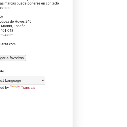
ras marcas puede ponerse en contacto
sotros:
SA
 López de Hoyos 245
 Madrid, España
5 401 048
5 594 835
iarsa.com
ate
ed by
Translate