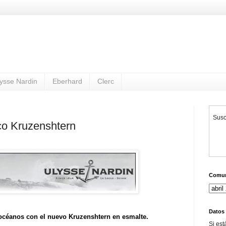
ysse Nardin
Eberhard
Clerc
Susc
co Kruzenshtern
Comun
Datos
 océanos con el nuevo Kruzenshtern en esmalte.
Si est